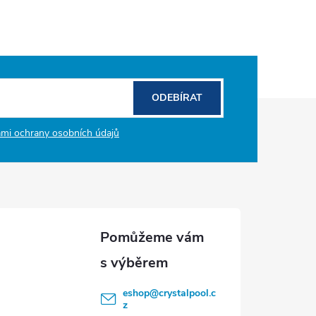
ODEBÍRAT
mi ochrany osobních údajů
eshop
@
crystalpool.c
z