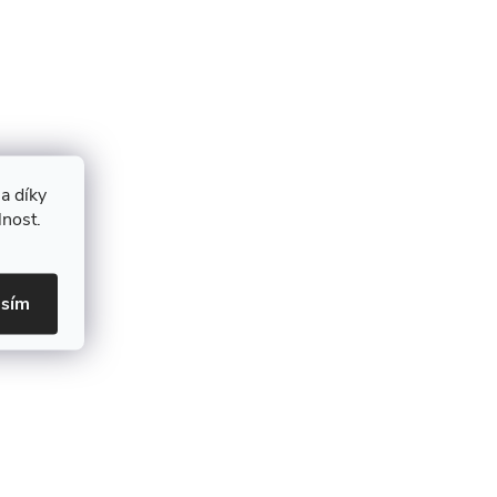
a díky
lnost.
asím