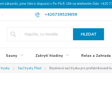
 zákazníci, jsme Vám k dispozici v Po-Pá 8-16h na telefonním čísle: +420 
+420739529659
Blog
Hodnocení obchodu
Doprava a platba
Obchodní po
HLEDAT
Sauny
Zakrytí hladiny
Relax a Zahrada
 trysky
Sací trysky Plast
Bazénová sací tryska pro prefabrikované 