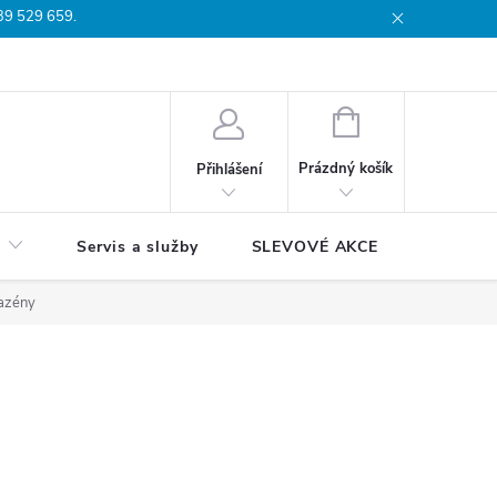
739 529 659.
dmínky
Podmínky ochrany osobních údajů
Reklamační list
Moj
NÁKUPNÍ
KOŠÍK
Prázdný košík
Přihlášení
Servis a služby
SLEVOVÉ AKCE
Blog
bazény