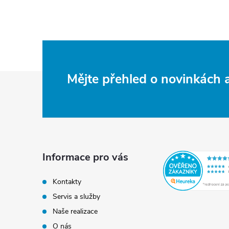
Z
Mějte přehled o novinkách
á
p
a
Informace pro vás
t
Kontakty
Servis a služby
í
Naše realizace
O nás