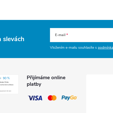
E-mail
a slevách
Vložením e-mailu souhlasíte s
podmínka
Přijímáme online
platby