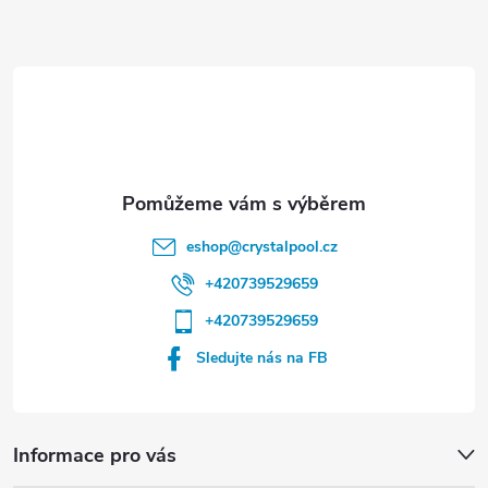
a
t
í
eshop
@
crystalpool.cz
+420739529659
+420739529659
Sledujte nás na FB
Informace pro vás