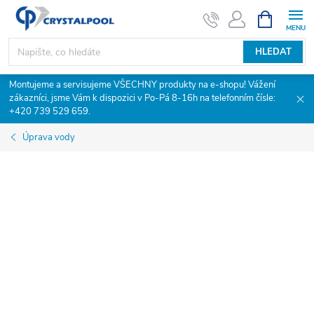
Přejít
NÁKUPNÍ
KOŠÍK
na
obsah
HLEDAT
Montujeme a servisujeme VŠECHNY produkty na e-shopu! Vážení
zákazníci, jsme Vám k dispozici v Po-Pá 8-16h na telefonním čísle:
+420 739 529 659.
Úprava vody