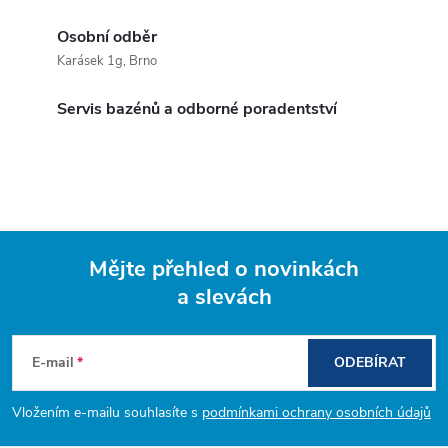
Osobní odběr
Karásek 1g, Brno
Servis bazénů a odborné poradentství
Mějte přehled o novinkách
a slevách
Z
á
E-mail
ODEBÍRAT
p
Vložením e-mailu souhlasíte s
podmínkami ochrany osobních údajů