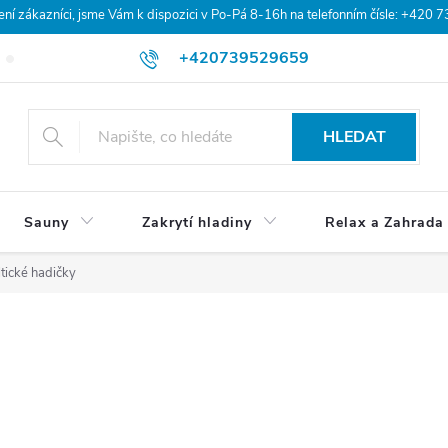
 zákazníci, jsme Vám k dispozici v Po-Pá 8-16h na telefonním čísle: +420 
+420739529659
Blog
Hodnocení obchodu
Doprava a platba
Obchodní po
HLEDAT
Sauny
Zakrytí hladiny
Relax a Zahrada
ltické hadičky