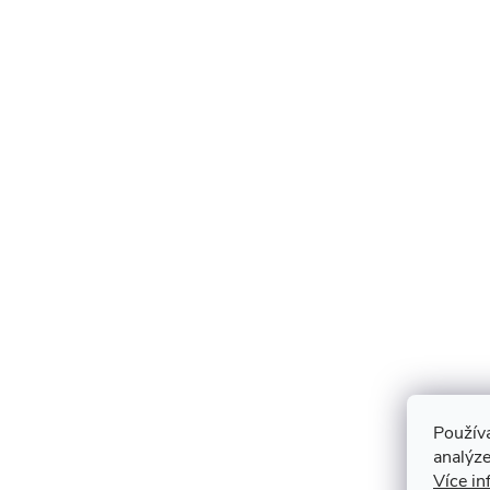
Použív
analýze
Více in