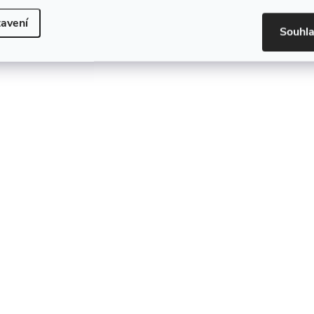
avení
Souhl