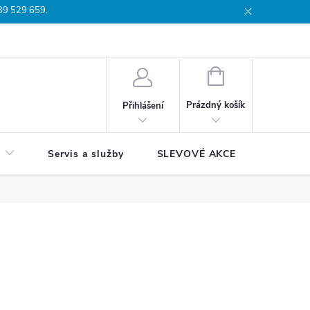
739 529 659.
dmínky
Podmínky ochrany osobních údajů
Reklamační list
Moj
NÁKUPNÍ
KOŠÍK
Prázdný košík
Přihlášení
Servis a služby
SLEVOVÉ AKCE
Blog