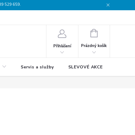
739 529 659.
dmínky
Podmínky ochrany osobních údajů
Reklamační list
Moj
NÁKUPNÍ
KOŠÍK
Prázdný košík
Přihlášení
Servis a služby
SLEVOVÉ AKCE
Blog