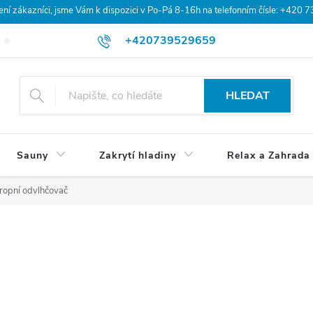
 zákazníci, jsme Vám k dispozici v Po-Pá 8-16h na telefonním čísle: +420 
+420739529659
Blog
Hodnocení obchodu
Doprava a platba
Obchodní po
HLEDAT
Sauny
Zakrytí hladiny
Relax a Zahrada
ropní odvlhčovač