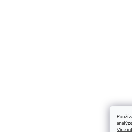
Použív
analýze
Více in