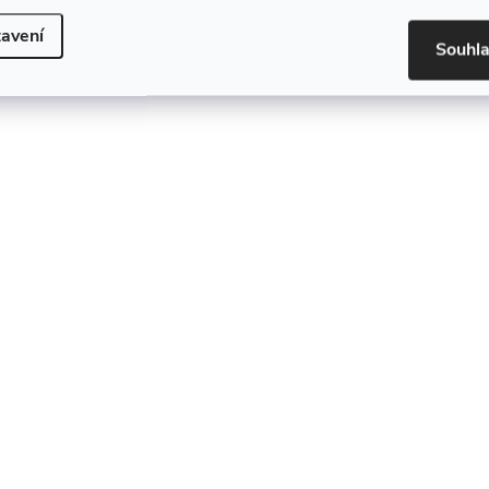
avení
Souhl