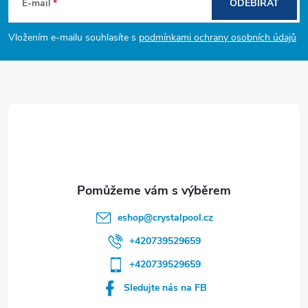
á
E-mail
ODEBÍRAT
p
Vložením e-mailu souhlasíte s
podmínkami ochrany osobních údajů
a
t
í
eshop
@
crystalpool.cz
+420739529659
+420739529659
Sledujte nás na FB