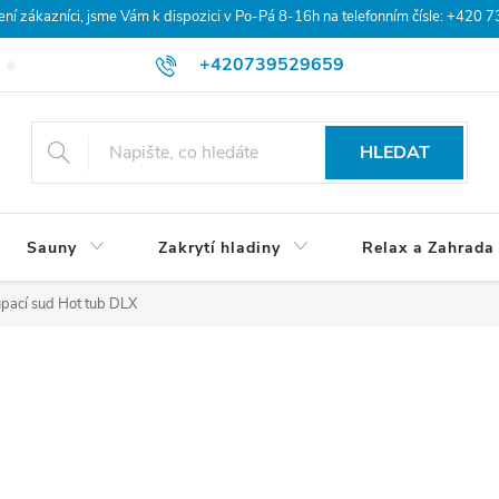
 zákazníci, jsme Vám k dispozici v Po-Pá 8-16h na telefonním čísle: +420 
+420739529659
Blog
Hodnocení obchodu
Doprava a platba
Obchodní po
HLEDAT
Sauny
Zakrytí hladiny
Relax a Zahrada
pací sud Hot tub DLX