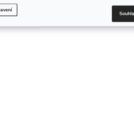
avení
Souhl