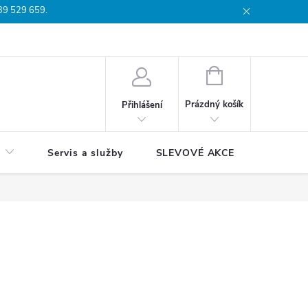
739 529 659.
dmínky
Podmínky ochrany osobních údajů
Reklamační list
Moj
NÁKUPNÍ
KOŠÍK
Prázdný košík
Přihlášení
Servis a služby
SLEVOVÉ AKCE
Blog