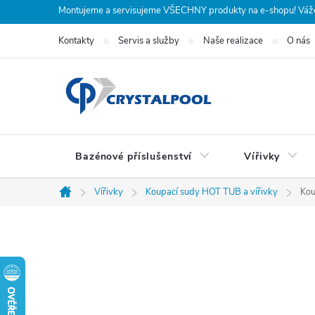
Přejít
Montujeme a servisujeme VŠECHNY produkty na e-shopu! Vážení
na
Kontakty
Servis a služby
Naše realizace
O nás
obsah
Bazénové příslušenství
Vířivky
Vířivky
Koupací sudy HOT TUB a vířivky
Kou
Domů