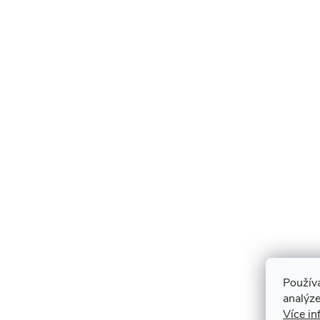
Použív
analýze
Více in