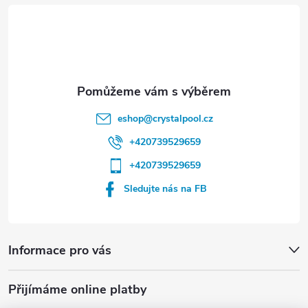
t
í
eshop
@
crystalpool.cz
+420739529659
+420739529659
Sledujte nás na FB
Informace pro vás
Přijímáme online platby