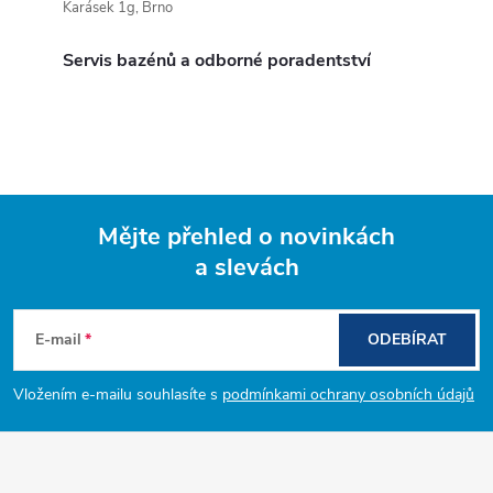
Karásek 1g, Brno
Servis bazénů a odborné poradentství
Mějte přehled o novinkách
a slevách
Z
á
E-mail
ODEBÍRAT
p
Vložením e-mailu souhlasíte s
podmínkami ochrany osobních údajů
a