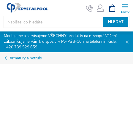
Přejít
NÁKUPNÍ
KOŠÍK
na
obsah
HLEDAT
Montujeme a servisujeme VŠECHNY produkty na e-shopu! Vážení
zákazníci, jsme Vám k dispozici v Po-Pá 8-16h na telefonním čísle:
+420 739 529 659.
Armatury a potrubí