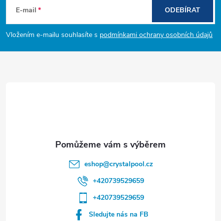
á
E-mail
ODEBÍRAT
p
Vložením e-mailu souhlasíte s
podmínkami ochrany osobních údajů
a
t
í
eshop
@
crystalpool.cz
+420739529659
+420739529659
Sledujte nás na FB