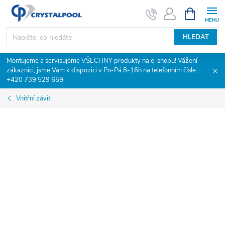
Přejít
NÁKUPNÍ
KOŠÍK
na
obsah
HLEDAT
Montujeme a servisujeme VŠECHNY produkty na e-shopu! Vážení
zákazníci, jsme Vám k dispozici v Po-Pá 8-16h na telefonním čísle:
+420 739 529 659.
Vnitřní závit