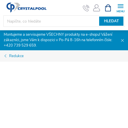
Přejít
NÁKUPNÍ
KOŠÍK
na
obsah
HLEDAT
Montujeme a servisujeme VŠECHNY produkty na e-shopu! Vážení
zákazníci, jsme Vám k dispozici v Po-Pá 8-16h na telefonním čísle:
+420 739 529 659.
Redukce