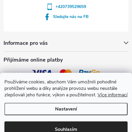
+420739529659
Sledujte nás na FB
Informace pro vás
Přijímáme online platby
Používáme cookies, abychom Vám umožnili pohodlné
prohlížení webu a díky analýze provozu webu neustále
Crystalpool s.r.o.
zlepšovali jeho funkce, výkon a použitelnost.
Více informací
Nastavení
Copyright 2026
Crystalpool e-shop
. Všechna práva vyhrazena.
Upravit
nastavení cookies
Souhlasím