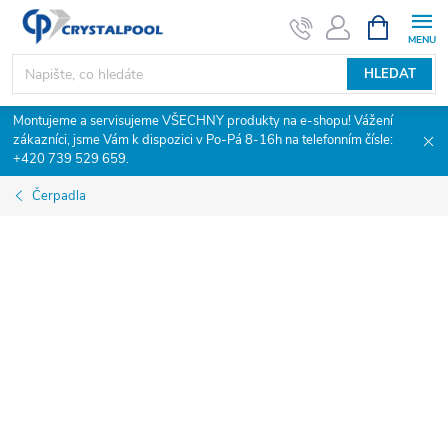
Přejít
NÁKUPNÍ
KOŠÍK
na
obsah
HLEDAT
Montujeme a servisujeme VŠECHNY produkty na e-shopu! Vážení
zákazníci, jsme Vám k dispozici v Po-Pá 8-16h na telefonním čísle:
+420 739 529 659.
Čerpadla