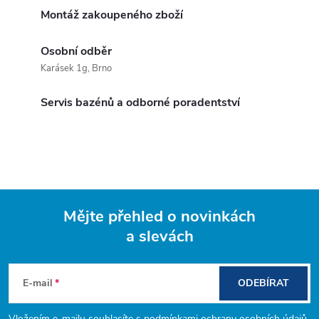
Montáž zakoupeného zboží
Osobní odběr
Karásek 1g, Brno
Servis bazénů a odborné poradentství
Mějte přehled o novinkách
a slevách
Z
á
E-mail
ODEBÍRAT
Vložením e-mailu souhlasíte s
podmínkami ochrany osobních údajů