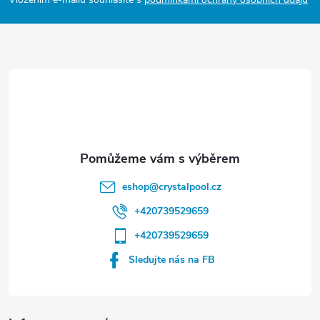
p
a
t
í
eshop
@
crystalpool.cz
+420739529659
+420739529659
Sledujte nás na FB