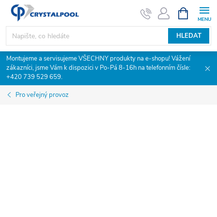
Přejít
NÁKUPNÍ
KOŠÍK
na
obsah
HLEDAT
Montujeme a servisujeme VŠECHNY produkty na e-shopu! Vážení
zákazníci, jsme Vám k dispozici v Po-Pá 8-16h na telefonním čísle:
+420 739 529 659.
Pro veřejný provoz