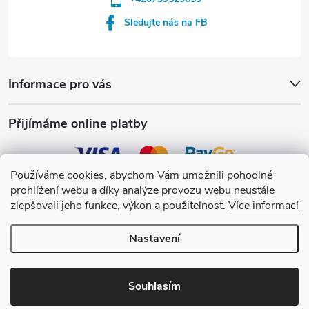
Sledujte nás na FB
Informace pro vás
Přijímáme online platby
Používáme cookies, abychom Vám umožnili pohodlné
prohlížení webu a díky analýze provozu webu neustále
Crystalpool s.r.o.
zlepšovali jeho funkce, výkon a použitelnost.
Více informací
Nastavení
Copyright 2026
Crystalpool e-shop
. Všechna práva vyhrazena.
Upravit
nastavení cookies
Souhlasím
Vytvořil Shoptet