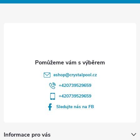
a
t
í
eshop
@
crystalpool.cz
+420739529659
+420739529659
Sledujte nás na FB
Informace pro vás