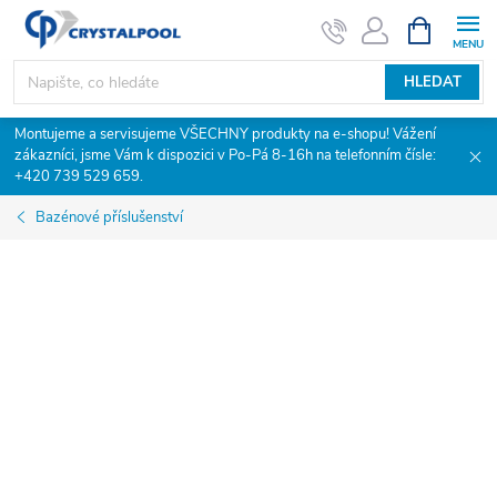
Přejít
NÁKUPNÍ
KOŠÍK
na
obsah
HLEDAT
Montujeme a servisujeme VŠECHNY produkty na e-shopu! Vážení
zákazníci, jsme Vám k dispozici v Po-Pá 8-16h na telefonním čísle:
+420 739 529 659.
Bazénové příslušenství