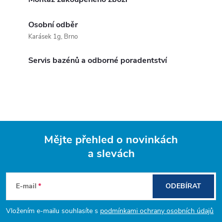
Osobní odběr
Karásek 1g, Brno
Servis bazénů a odborné poradentství
Mějte přehled o novinkách
a slevách
Z
á
E-mail
ODEBÍRAT
p
Vložením e-mailu souhlasíte s
podmínkami ochrany osobních údajů