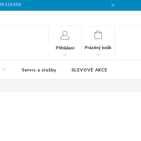
739 529 659.
dmínky
Podmínky ochrany osobních údajů
Reklamační list
Moj
NÁKUPNÍ
KOŠÍK
Prázdný košík
Přihlášení
Servis a služby
SLEVOVÉ AKCE
Blog