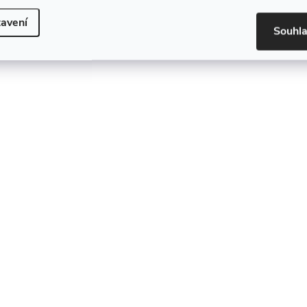
avení
Souhl