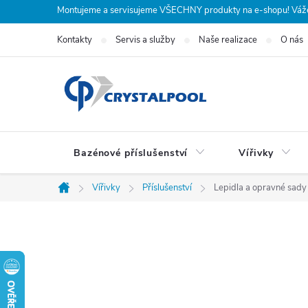
Přejít
Montujeme a servisujeme VŠECHNY produkty na e-shopu! Vážení
na
Kontakty
Servis a služby
Naše realizace
O nás
obsah
Bazénové příslušenství
Vířivky
Vířivky
Příslušenství
Lepidla a opravné sady
Domů