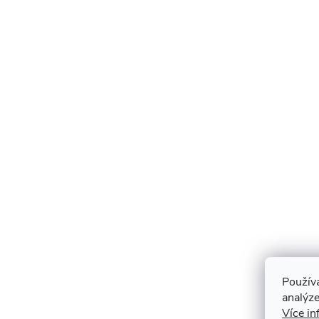
Použív
analýze
Více in