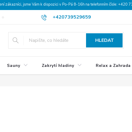
 zákazníci, jsme Vám k dispozici v Po-Pá 8-16h na telefonním čísle: +420 
+420739529659
Blog
Hodnocení obchodu
Doprava a platba
Obchodní po
HLEDAT
Sauny
Zakrytí hladiny
Relax a Zahrada