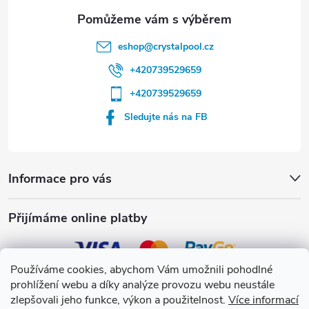
eshop
@
crystalpool.cz
+420739529659
+420739529659
Sledujte nás na FB
Informace pro vás
Přijímáme online platby
Používáme cookies, abychom Vám umožnili pohodlné
prohlížení webu a díky analýze provozu webu neustále
Crystalpool s.r.o.
zlepšovali jeho funkce, výkon a použitelnost.
Více informací