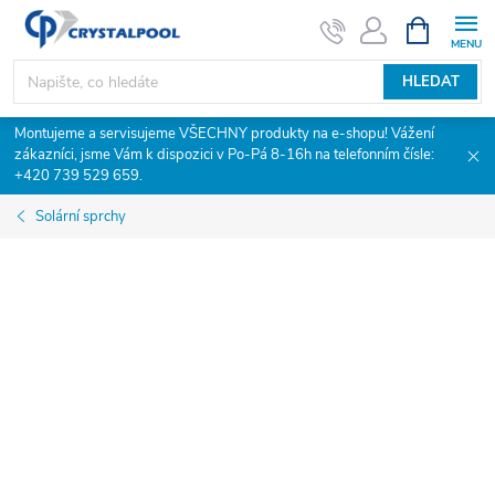
Přejít
NÁKUPNÍ
KOŠÍK
na
obsah
HLEDAT
Montujeme a servisujeme VŠECHNY produkty na e-shopu! Vážení
zákazníci, jsme Vám k dispozici v Po-Pá 8-16h na telefonním čísle:
+420 739 529 659.
Solární sprchy