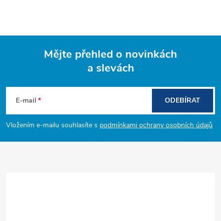
Mějte přehled o novinkách
a slevách
Z
á
E-mail
ODEBÍRAT
p
Vložením e-mailu souhlasíte s
podmínkami ochrany osobních údajů
a
t
í