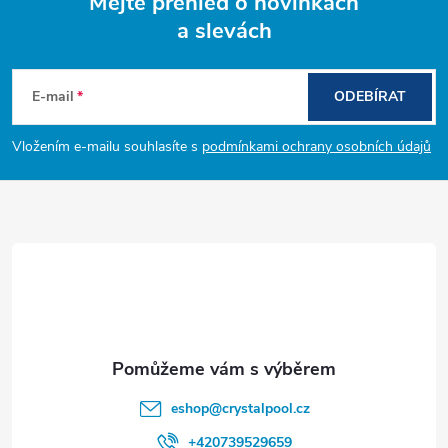
Mějte přehled o novinkách
a slevách
Z
á
E-mail
ODEBÍRAT
p
Vložením e-mailu souhlasíte s
podmínkami ochrany osobních údajů
a
t
í
eshop
@
crystalpool.cz
+420739529659