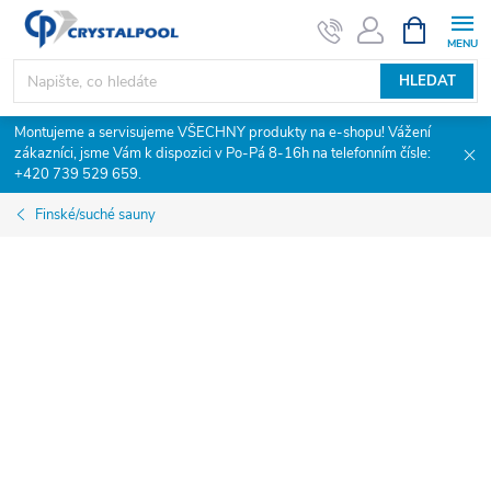
Přejít
NÁKUPNÍ
KOŠÍK
na
obsah
HLEDAT
Montujeme a servisujeme VŠECHNY produkty na e-shopu! Vážení
zákazníci, jsme Vám k dispozici v Po-Pá 8-16h na telefonním čísle:
+420 739 529 659.
Finské/suché sauny