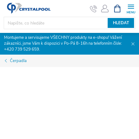
Přejít
NÁKUPNÍ
KOŠÍK
na
obsah
HLEDAT
Montujeme a servisujeme VŠECHNY produkty na e-shopu! Vážení
zákazníci, jsme Vám k dispozici v Po-Pá 8-16h na telefonním čísle:
+420 739 529 659.
Čerpadla