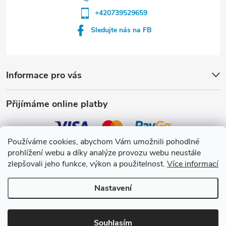
+420739529659
Sledujte nás na FB
Informace pro vás
Přijímáme online platby
Používáme cookies, abychom Vám umožnili pohodlné
prohlížení webu a díky analýze provozu webu neustále
Crystalpool s.r.o.
zlepšovali jeho funkce, výkon a použitelnost.
Více informací
Nastavení
Copyright 2026
Crystalpool e-shop
. Všechna práva vyhrazena.
Upravit
nastavení cookies
Souhlasím