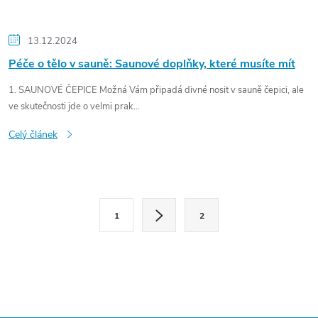
13.12.2024
Péče o tělo v sauně: Saunové doplňky, které musíte mít
1. SAUNOVÉ ČEPICE Možná Vám připadá divné nosit v sauně čepici, ale
ve skutečnosti jde o velmi prak...
Celý článek
O
S
1
2
t
v
r
l
á
n
á
k