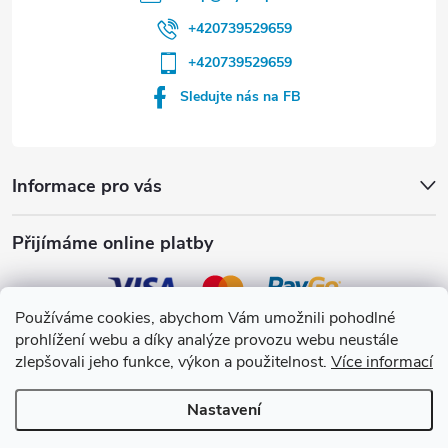
p
+420739529659
i
+420739529659
s
Sledujte nás na FB
u
Informace pro vás
Přijímáme online platby
Používáme cookies, abychom Vám umožnili pohodlné
prohlížení webu a díky analýze provozu webu neustále
Crystalpool s.r.o.
zlepšovali jeho funkce, výkon a použitelnost.
Více informací
Nastavení
Copyright 2026
Crystalpool e-shop
. Všechna práva vyhrazena.
Upravit