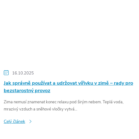
16.10.2025
Jak správně používat a udržovat vířivku v zimě – rady pro
bezstarostný provoz
Zima nemusí znamenat konec relaxu pod širým nebem. Teplá voda,
mrazivý vzduch a sněhové vločky vytvá...
Celý článek