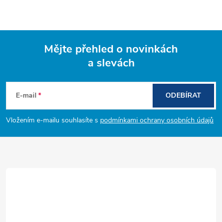
Mějte přehled o novinkách
a slevách
Z
á
E-mail
ODEBÍRAT
p
Vložením e-mailu souhlasíte s
podmínkami ochrany osobních údajů
a
t
í