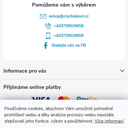
eshop
@
crystalpool.cz
+420739529659
+420739529659
Sledujte nás na FB
Informace pro vás
Přijímáme online platby
Používáme cookies, abychom Vám umožnili pohodlné
prohlížení webu a díky analýze provozu webu neustále
Crystalpool s.r.o.
zlepšovali jeho funkce, výkon a použitelnost.
Více informací