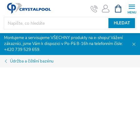
Přejít
NÁKUPNÍ
KOŠÍK
na
obsah
HLEDAT
Montujeme a servisujeme VŠECHNY produkty na e-shopu! Vážení
zákazníci, jsme Vám k dispozici v Po-Pá 8-16h na telefonním čísle:
+420 739 529 659.
Údržba a čištění bazénu