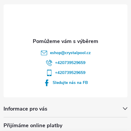
t
í
eshop
@
crystalpool.cz
+420739529659
+420739529659
Sledujte nás na FB
Informace pro vás
Přijímáme online platby