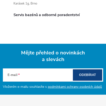
Karásek 1g, Brno
Servis bazénů a odborné poradentství
Mějte přehled o novinkách
a slevách
Z
á
E-mail
ODEBÍRAT
p
Vložením e-mailu souhlasíte s
podmínkami ochrany osobních údajů
a