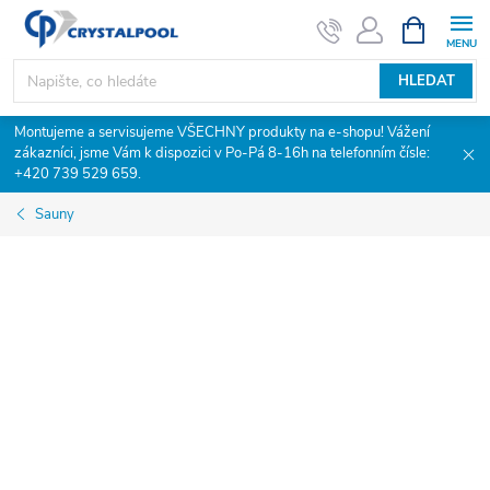
Přejít
NÁKUPNÍ
KOŠÍK
na
obsah
HLEDAT
Montujeme a servisujeme VŠECHNY produkty na e-shopu! Vážení
zákazníci, jsme Vám k dispozici v Po-Pá 8-16h na telefonním čísle:
+420 739 529 659.
Sauny