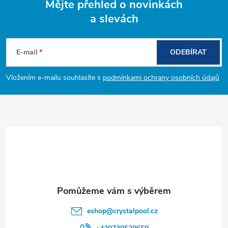
Mějte přehled o novinkách
a slevách
Z
á
E-mail
ODEBÍRAT
p
Vložením e-mailu souhlasíte s
podmínkami ochrany osobních údajů
a
t
í
eshop
@
crystalpool.cz