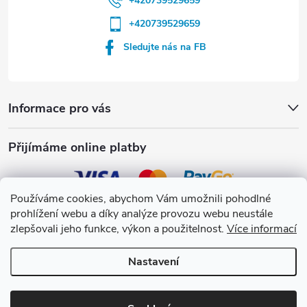
+420739529659
+420739529659
Sledujte nás na FB
Informace pro vás
Přijímáme online platby
Používáme cookies, abychom Vám umožnili pohodlné
prohlížení webu a díky analýze provozu webu neustále
Crystalpool s.r.o.
zlepšovali jeho funkce, výkon a použitelnost.
Více informací
Nastavení
Copyright 2026
Crystalpool e-shop
. Všechna práva vyhrazena.
Upravit
nastavení cookies