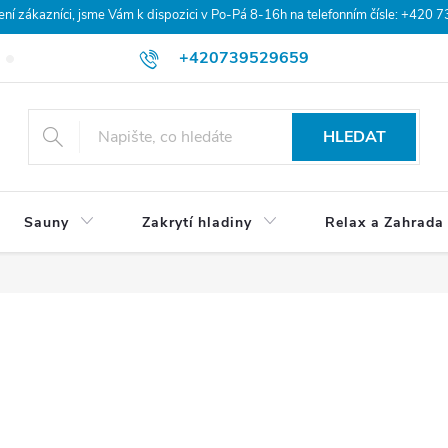
 zákazníci, jsme Vám k dispozici v Po-Pá 8-16h na telefonním čísle: +420 
+420739529659
Blog
Hodnocení obchodu
Doprava a platba
Obchodní po
HLEDAT
Sauny
Zakrytí hladiny
Relax a Zahrada