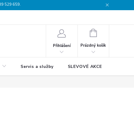
739 529 659.
dmínky
Podmínky ochrany osobních údajů
Reklamační list
Moj
NÁKUPNÍ
KOŠÍK
Prázdný košík
Přihlášení
Servis a služby
SLEVOVÉ AKCE
Blog