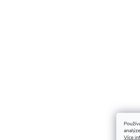
Použív
analýze
Více in