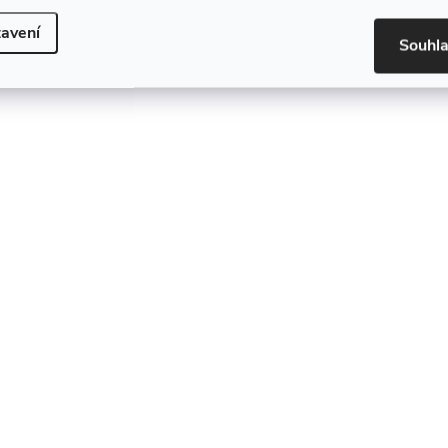
avení
Souhl