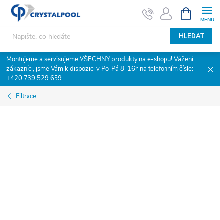
Přejít
NÁKUPNÍ
KOŠÍK
na
obsah
HLEDAT
Montujeme a servisujeme VŠECHNY produkty na e-shopu! Vážení
zákazníci, jsme Vám k dispozici v Po-Pá 8-16h na telefonním čísle:
+420 739 529 659.
Filtrace