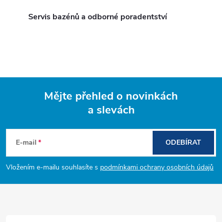
Servis bazénů a odborné poradentství
Mějte přehled o novinkách
a slevách
Z
á
E-mail
ODEBÍRAT
p
Vložením e-mailu souhlasíte s
podmínkami ochrany osobních údajů
a
t