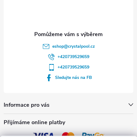
í
eshop
@
crystalpool.cz
+420739529659
+420739529659
Sledujte nás na FB
Informace pro vás
Přijímáme online platby