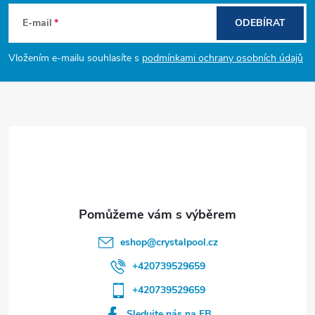
á
E-mail
ODEBÍRAT
p
Vložením e-mailu souhlasíte s
podmínkami ochrany osobních údajů
a
t
í
eshop
@
crystalpool.cz
+420739529659
+420739529659
Sledujte nás na FB