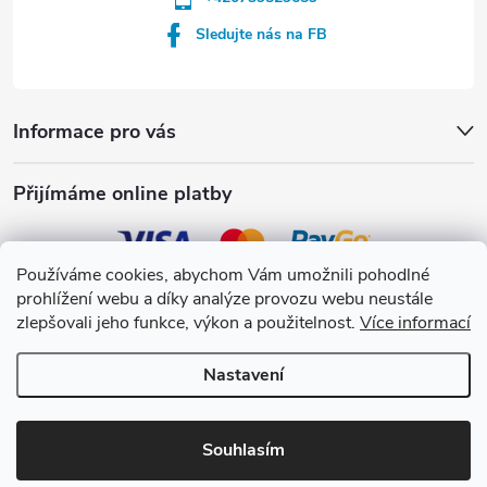
Sledujte nás na FB
Informace pro vás
Přijímáme online platby
Používáme cookies, abychom Vám umožnili pohodlné
prohlížení webu a díky analýze provozu webu neustále
Crystalpool s.r.o.
zlepšovali jeho funkce, výkon a použitelnost.
Více informací
Nastavení
Copyright 2026
Crystalpool e-shop
. Všechna práva vyhrazena.
Upravit
nastavení cookies
Souhlasím
Vytvořil Shoptet