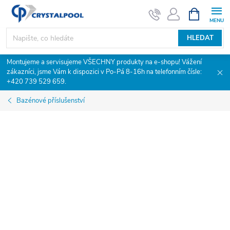
Přejít
NÁKUPNÍ
KOŠÍK
na
obsah
HLEDAT
Montujeme a servisujeme VŠECHNY produkty na e-shopu! Vážení
zákazníci, jsme Vám k dispozici v Po-Pá 8-16h na telefonním čísle:
+420 739 529 659.
Bazénové příslušenství