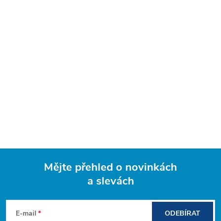
Mějte přehled o novinkách
a slevách
Z
á
E-mail
ODEBÍRAT