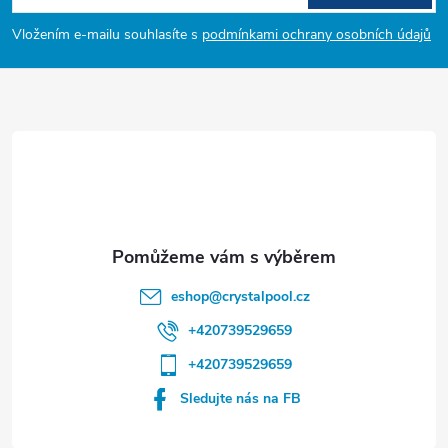
p
Vložením e-mailu souhlasíte s
podmínkami ochrany osobních údajů
a
t
í
eshop
@
crystalpool.cz
+420739529659
+420739529659
Sledujte nás na FB