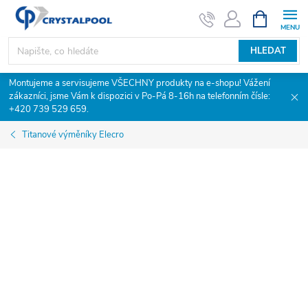
Přejít
NÁKUPNÍ
KOŠÍK
na
obsah
HLEDAT
Montujeme a servisujeme VŠECHNY produkty na e-shopu! Vážení
zákazníci, jsme Vám k dispozici v Po-Pá 8-16h na telefonním čísle:
+420 739 529 659.
Titanové výměníky Elecro