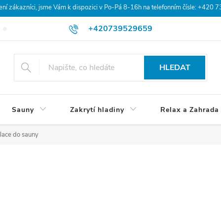
 zákazníci, jsme Vám k dispozici v Po-Pá 8-16h na telefonním čísle: +420 
+420739529659
Blog
Hodnocení obchodu
Doprava a platba
Obchodní po
HLEDAT
Sauny
Zakrytí hladiny
Relax a Zahrada
ilace do sauny