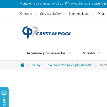
Přejít
Montujeme a servisujeme VŠECHNY produkty na e-shopu! Vážení
na
Kontakty
Servis a služby
Naše realizace
O nás
obsah
Bazénové příslušenství
Vířivky
Sauny
Saunové doplňky a příslušenství
Vent
Domů