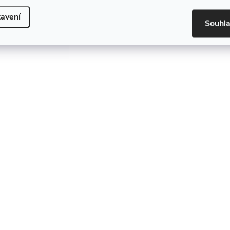
avení
Souhl