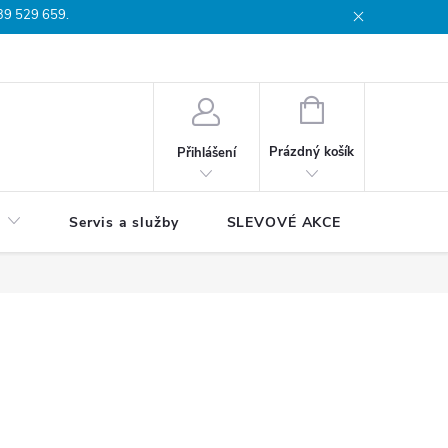
739 529 659.
dmínky
Podmínky ochrany osobních údajů
Reklamační list
Moj
NÁKUPNÍ
KOŠÍK
Prázdný košík
Přihlášení
Servis a služby
SLEVOVÉ AKCE
Blog