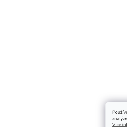
Použív
analýze
Více in