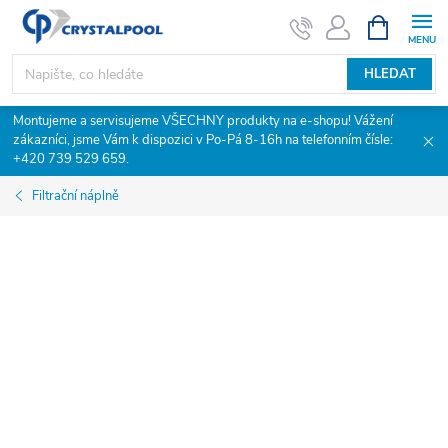
Přejít
NÁKUPNÍ
KOŠÍK
na
obsah
HLEDAT
Montujeme a servisujeme VŠECHNY produkty na e-shopu! Vážení
zákazníci, jsme Vám k dispozici v Po-Pá 8-16h na telefonním čísle:
+420 739 529 659.
Filtrační náplně