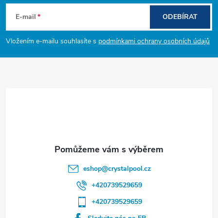
á
E-mail
ODEBÍRAT
p
Vložením e-mailu souhlasíte s
podmínkami ochrany osobních údajů
a
t
í
eshop
@
crystalpool.cz
+420739529659
+420739529659