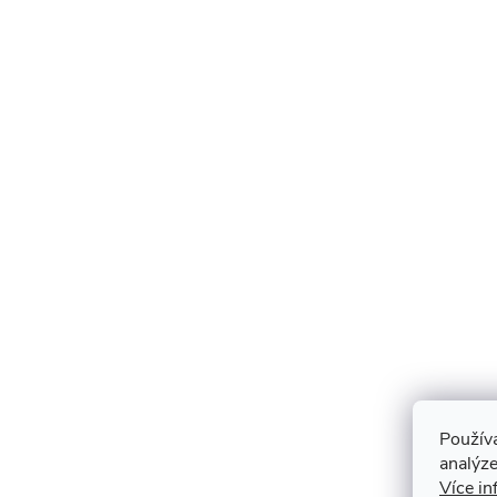
Použív
analýze
Více in