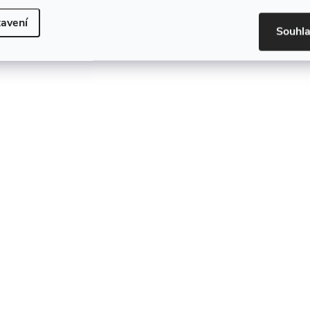
avení
Souhl