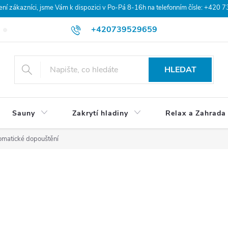
 zákazníci, jsme Vám k dispozici v Po-Pá 8-16h na telefonním čísle: +420 
+420739529659
Blog
Hodnocení obchodu
Doprava a platba
Obchodní po
HLEDAT
Sauny
Zakrytí hladiny
Relax a Zahrada
omatické dopouštění