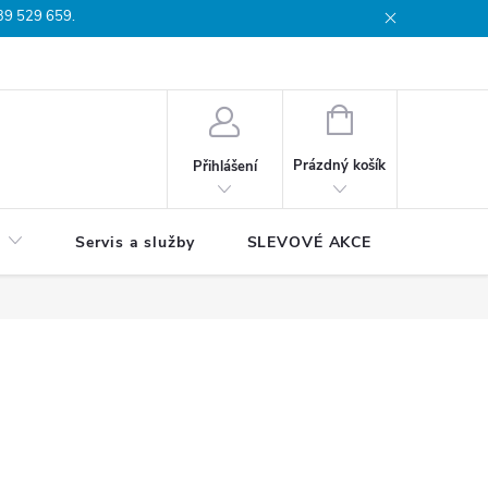
739 529 659.
dmínky
Podmínky ochrany osobních údajů
Reklamační list
Moj
NÁKUPNÍ
KOŠÍK
Prázdný košík
Přihlášení
Servis a služby
SLEVOVÉ AKCE
Blog