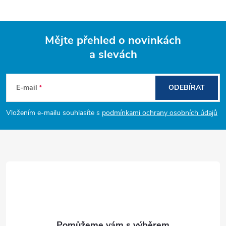
Mějte přehled o novinkách
a slevách
Z
á
E-mail
ODEBÍRAT
p
Vložením e-mailu souhlasíte s
podmínkami ochrany osobních údajů
a
t
í