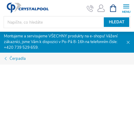
Přejít
NÁKUPNÍ
KOŠÍK
na
obsah
HLEDAT
Montujeme a servisujeme VŠECHNY produkty na e-shopu! Vážení
zákazníci, jsme Vám k dispozici v Po-Pá 8-16h na telefonním čísle:
+420 739 529 659.
Čerpadla