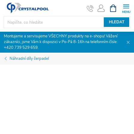
Přejít
NÁKUPNÍ
KOŠÍK
na
obsah
HLEDAT
Montujeme a servisujeme VŠECHNY produkty na e-shopu! Vážení
zákazníci, jsme Vám k dispozici v Po-Pá 8-16h na telefonním čísle:
+420 739 529 659.
Náhradní díly čerpadel