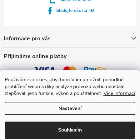
Sledujte nás na FB
Informace pro vás
Přijímáme online platby
Používáme cookies, abychom Vám umožnili pohodlné
prohlížení webu a díky analýze provozu webu neustále
Crystalpool s.r.o.
zlepšovali jeho funkce, výkon a použitelnost.
Více informací
Nastavení
Copyright 2026
Crystalpool e-shop
. Všechna práva vyhrazena.
Upravit
nastavení cookies
Souhlasím
Vytvořil Shoptet