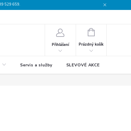
739 529 659.
dmínky
Podmínky ochrany osobních údajů
Reklamační list
Moj
NÁKUPNÍ
KOŠÍK
Prázdný košík
Přihlášení
Servis a služby
SLEVOVÉ AKCE
Blog