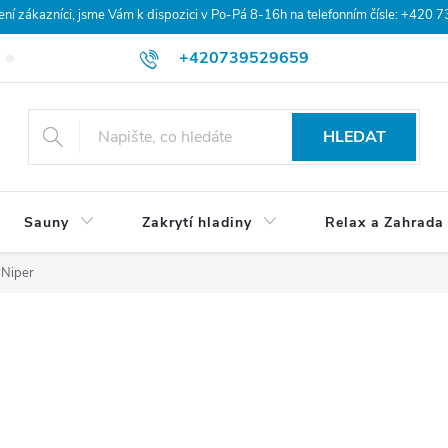
 zákazníci, jsme Vám k dispozici v Po-Pá 8-16h na telefonním čísle: +420 
+420739529659
Blog
Hodnocení obchodu
Doprava a platba
Obchodní po
HLEDAT
Sauny
Zakrytí hladiny
Relax a Zahrada
Niper