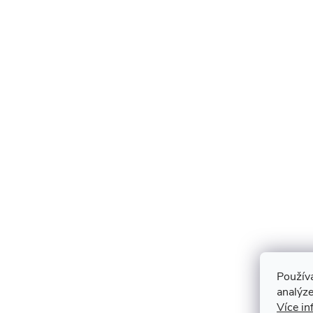
Použív
analýze
Více in