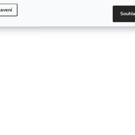
avení
Souhl