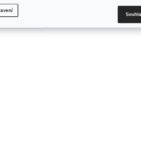
avení
Souhl