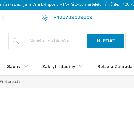
 zákazníci, jsme Vám k dispozici v Po-Pá 8-16h na telefonním čísle: +420 
+420739529659
Blog
Hodnocení obchodu
Doprava a platba
Obchodní po
HLEDAT
Sauny
Zakrytí hladiny
Relax a Zahrada
Protiproudy