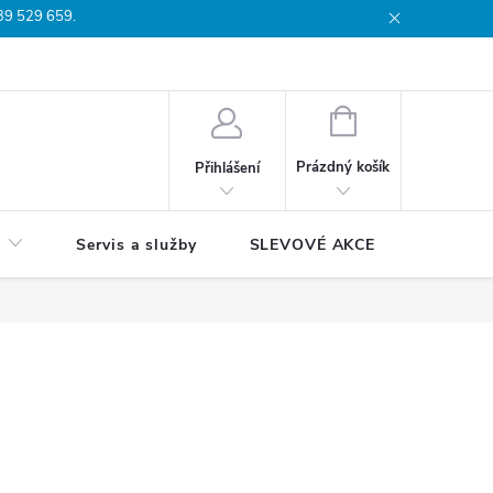
739 529 659.
dmínky
Podmínky ochrany osobních údajů
Reklamační list
Moj
NÁKUPNÍ
KOŠÍK
Prázdný košík
Přihlášení
Servis a služby
SLEVOVÉ AKCE
Blog