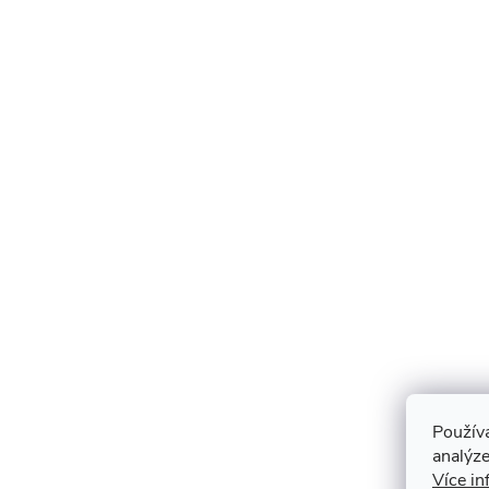
Použív
analýze
Více in