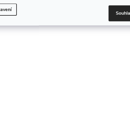
avení
Souhl