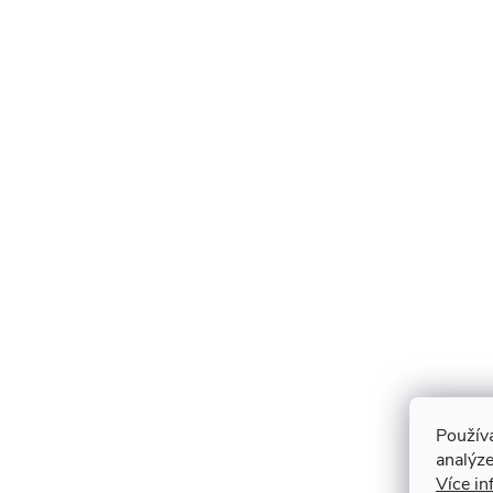
Použív
analýze
Více in