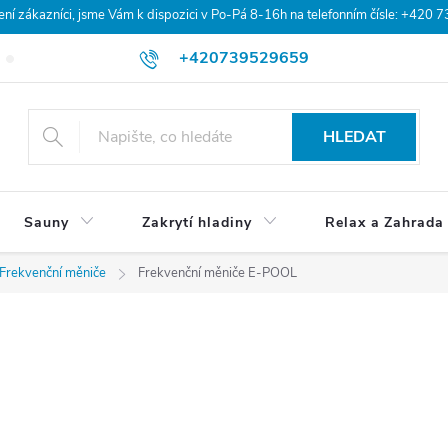
 zákazníci, jsme Vám k dispozici v Po-Pá 8-16h na telefonním čísle: +420 
+420739529659
Blog
Hodnocení obchodu
Doprava a platba
Obchodní po
HLEDAT
Sauny
Zakrytí hladiny
Relax a Zahrada
Frekvenční měniče
Frekvenční měniče E-POOL