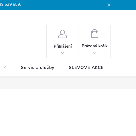
739 529 659.
dmínky
Podmínky ochrany osobních údajů
Reklamační list
Moj
NÁKUPNÍ
KOŠÍK
Prázdný košík
Přihlášení
Servis a služby
SLEVOVÉ AKCE
Blog