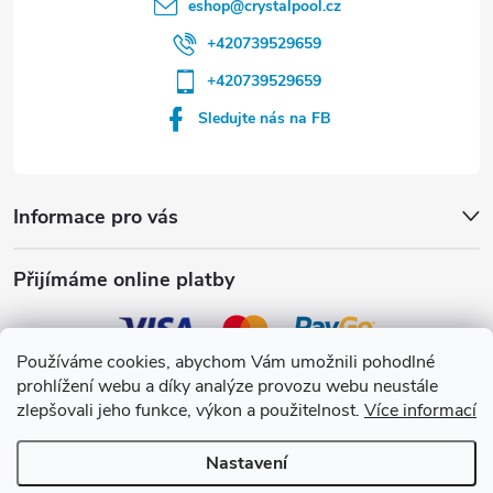
eshop
@
crystalpool.cz
+420739529659
+420739529659
Sledujte nás na FB
Informace pro vás
Přijímáme online platby
Používáme cookies, abychom Vám umožnili pohodlné
prohlížení webu a díky analýze provozu webu neustále
Crystalpool s.r.o.
zlepšovali jeho funkce, výkon a použitelnost.
Více informací
Nastavení
Copyright 2026
Crystalpool e-shop
. Všechna práva vyhrazena.
Upravit