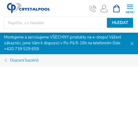
Přejít
NÁKUPNÍ
KOŠÍK
na
obsah
HLEDAT
Montujeme a servisujeme VŠECHNY produkty na e-shopu! Vážení
zákazníci, jsme Vám k dispozici v Po-Pá 8-16h na telefonním čísle:
+420 739 529 659.
Osazení bazénů