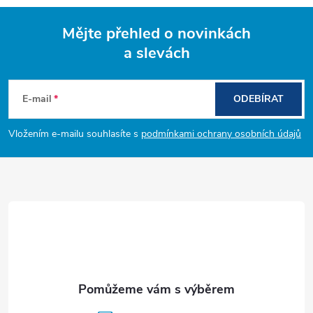
Mějte přehled o novinkách
a slevách
Z
á
E-mail
ODEBÍRAT
p
Vložením e-mailu souhlasíte s
podmínkami ochrany osobních údajů
a
t
í