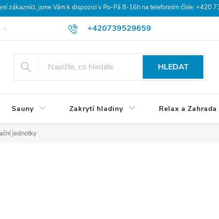
 zákazníci, jsme Vám k dispozici v Po-Pá 8-16h na telefonním čísle: +420 
+420739529659
Blog
Hodnocení obchodu
Doprava a platba
Obchodní po
HLEDAT
Sauny
Zakrytí hladiny
Relax a Zahrada
ační jednotky