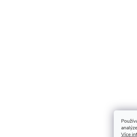
Použív
analýze
Více in