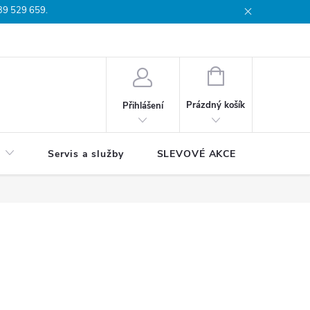
739 529 659.
dmínky
Podmínky ochrany osobních údajů
Reklamační list
Moj
NÁKUPNÍ
KOŠÍK
Prázdný košík
Přihlášení
Servis a služby
SLEVOVÉ AKCE
Blog