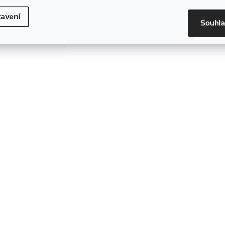
avení
Souhl