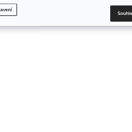
avení
Souhl