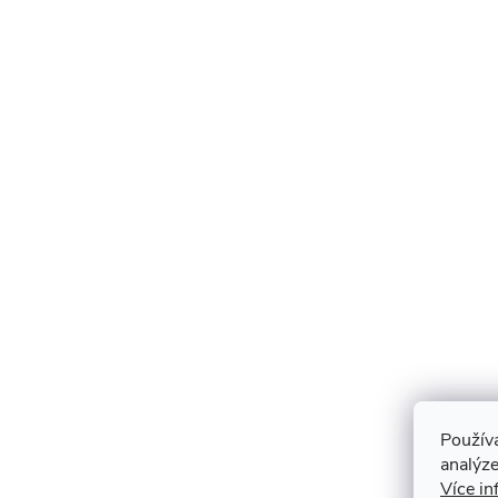
Použív
analýze
Více in