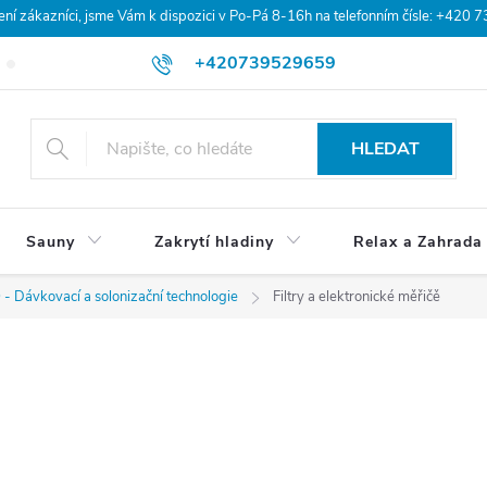
 zákazníci, jsme Vám k dispozici v Po-Pá 8-16h na telefonním čísle: +420 
+420739529659
Blog
Hodnocení obchodu
Doprava a platba
Obchodní po
HLEDAT
Sauny
Zakrytí hladiny
Relax a Zahrada
- Dávkovací a solonizační technologie
Filtry a elektronické měřičě