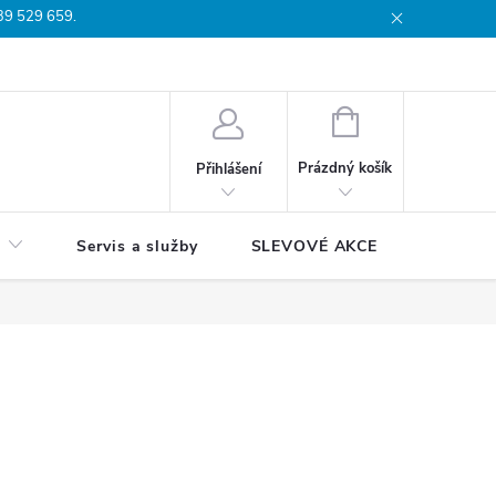
739 529 659.
dmínky
Podmínky ochrany osobních údajů
Reklamační list
Moj
NÁKUPNÍ
KOŠÍK
Prázdný košík
Přihlášení
Servis a služby
SLEVOVÉ AKCE
Blog