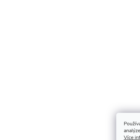
Použív
analýze
Více in