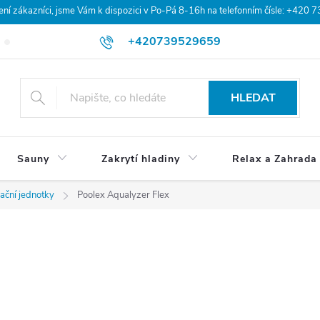
 zákazníci, jsme Vám k dispozici v Po-Pá 8-16h na telefonním čísle: +420 
+420739529659
Blog
Hodnocení obchodu
Doprava a platba
Obchodní po
HLEDAT
Sauny
Zakrytí hladiny
Relax a Zahrada
ační jednotky
Poolex Aqualyzer Flex