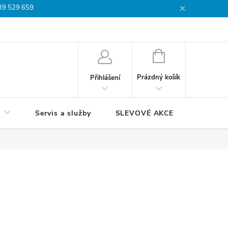
739 529 659.
dmínky
Podmínky ochrany osobních údajů
Reklamační list
Moj
NÁKUPNÍ
KOŠÍK
Prázdný košík
Přihlášení
Servis a služby
SLEVOVÉ AKCE
Blog