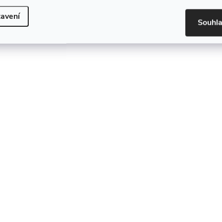
avení
Souhl