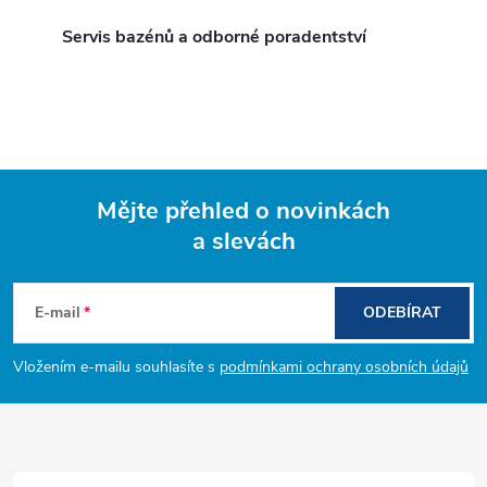
Servis bazénů a odborné poradentství
Mějte přehled o novinkách
a slevách
Z
á
E-mail
ODEBÍRAT
p
Vložením e-mailu souhlasíte s
podmínkami ochrany osobních údajů
a
t