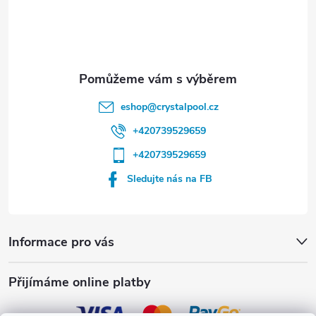
í
eshop
@
crystalpool.cz
+420739529659
+420739529659
Sledujte nás na FB
Informace pro vás
Přijímáme online platby