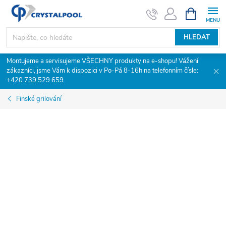
Přejít
NÁKUPNÍ
KOŠÍK
na
obsah
HLEDAT
Montujeme a servisujeme VŠECHNY produkty na e-shopu! Vážení
zákazníci, jsme Vám k dispozici v Po-Pá 8-16h na telefonním čísle:
+420 739 529 659.
Finské grilování