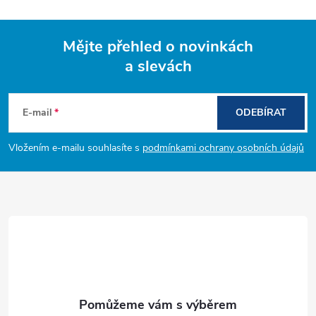
Mějte přehled o novinkách
a slevách
Z
á
E-mail
ODEBÍRAT
p
Vložením e-mailu souhlasíte s
podmínkami ochrany osobních údajů
a
t
í