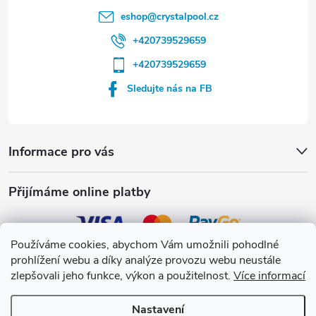
eshop
@
crystalpool.cz
+420739529659
+420739529659
Sledujte nás na FB
Informace pro vás
Přijímáme online platby
Používáme cookies, abychom Vám umožnili pohodlné
prohlížení webu a díky analýze provozu webu neustále
Crystalpool s.r.o.
zlepšovali jeho funkce, výkon a použitelnost.
Více informací
Nastavení