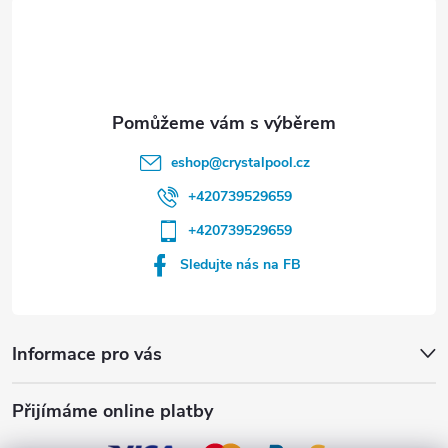
t
í
eshop
@
crystalpool.cz
+420739529659
+420739529659
Sledujte nás na FB
Informace pro vás
Přijímáme online platby