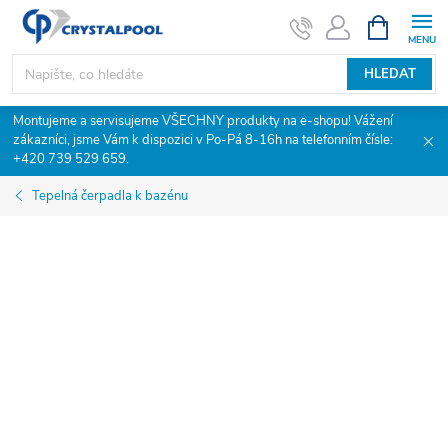
Přejít
NÁKUPNÍ
KOŠÍK
na
obsah
HLEDAT
Montujeme a servisujeme VŠECHNY produkty na e-shopu! Vážení
zákazníci, jsme Vám k dispozici v Po-Pá 8-16h na telefonním čísle:
+420 739 529 659.
Tepelná čerpadla k bazénu