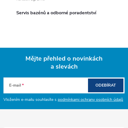
Servis bazénů a odborné poradentství
Mějte přehled o novinkách
a slevách
Z
á
E-mail
ODEBÍRAT
p
Vložením e-mailu souhlasíte s
podmínkami ochrany osobních údajů
a