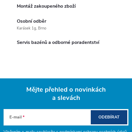
Montáž zakoupeného zboží
Osobní odběr
Karásek 1g, Brno
Servis bazénů a odborné poradentství
Mějte přehled o novinkách
a slevách
Z
á
E-mail
ODEBÍRAT
Vložením e-mailu souhlasíte s
podmínkami ochrany osobních údajů