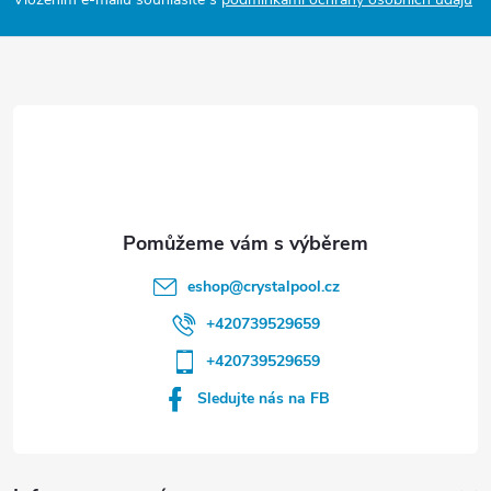
p
a
t
í
eshop
@
crystalpool.cz
+420739529659
+420739529659
Sledujte nás na FB