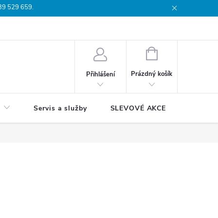
739 529 659.
dmínky
Podmínky ochrany osobních údajů
Reklamační list
Moj
NÁKUPNÍ
KOŠÍK
Prázdný košík
Přihlášení
Servis a služby
SLEVOVÉ AKCE
Blog