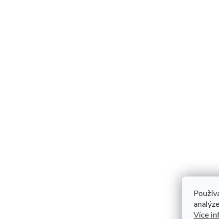
Použív
analýze
Více in