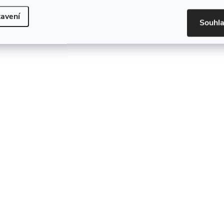
avení
Souhl