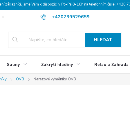
 zákazníci, jsme Vám k dispozici v Po-Pá 8-16h na telefonním čísle: +420 
+420739529659
Blog
Hodnocení obchodu
Doprava a platba
Obchodní po
HLEDAT
Sauny
Zakrytí hladiny
Relax a Zahrada
níky
OVB
Nerezové výměníky OVB