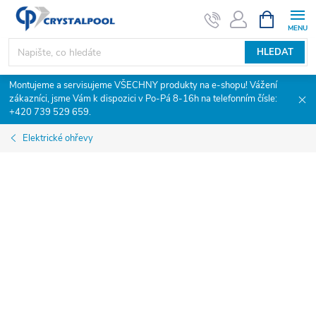
Přejít
NÁKUPNÍ
KOŠÍK
na
obsah
HLEDAT
Montujeme a servisujeme VŠECHNY produkty na e-shopu! Vážení
zákazníci, jsme Vám k dispozici v Po-Pá 8-16h na telefonním čísle:
+420 739 529 659.
Elektrické ohřevy