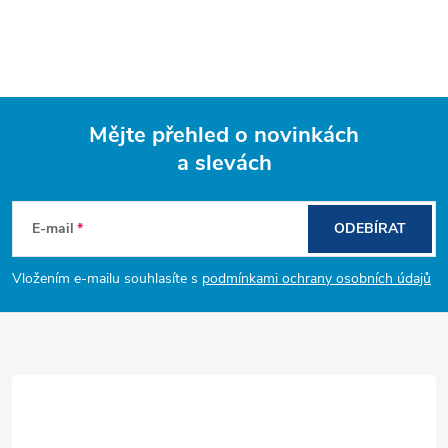
Mějte přehled o novinkách
a slevách
Z
á
E-mail
ODEBÍRAT
p
Vložením e-mailu souhlasíte s
podmínkami ochrany osobních údajů
a
t
í