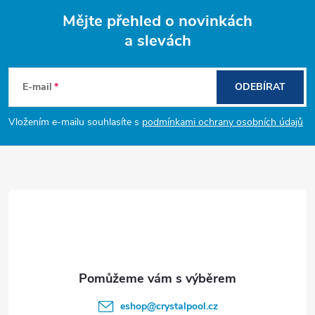
Mějte přehled o novinkách
a slevách
Z
á
E-mail
ODEBÍRAT
p
Vložením e-mailu souhlasíte s
podmínkami ochrany osobních údajů
a
t
í
eshop
@
crystalpool.cz