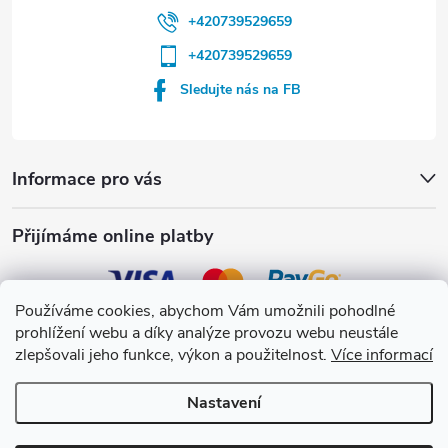
+420739529659
+420739529659
Sledujte nás na FB
Informace pro vás
Přijímáme online platby
Používáme cookies, abychom Vám umožnili pohodlné
prohlížení webu a díky analýze provozu webu neustále
Crystalpool s.r.o.
zlepšovali jeho funkce, výkon a použitelnost.
Více informací
Nastavení
Copyright 2026
Crystalpool e-shop
. Všechna práva vyhrazena.
Upravit
nastavení cookies