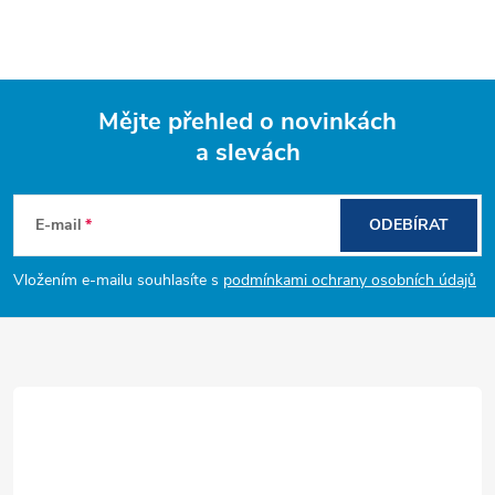
Mějte přehled o novinkách
a slevách
Z
á
E-mail
ODEBÍRAT
p
Vložením e-mailu souhlasíte s
podmínkami ochrany osobních údajů
a
t
í