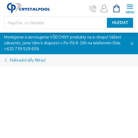
Přejít
NÁKUPNÍ
KOŠÍK
na
obsah
HLEDAT
Montujeme a servisujeme VŠECHNY produkty na e-shopu! Vážení
zákazníci, jsme Vám k dispozici v Po-Pá 8-16h na telefonním čísle:
+420 739 529 659.
Náhradní díly filtrací