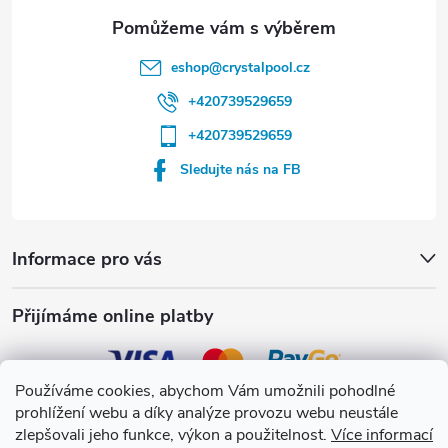
eshop
@
crystalpool.cz
+420739529659
+420739529659
Sledujte nás na FB
Informace pro vás
Přijímáme online platby
Používáme cookies, abychom Vám umožnili pohodlné
prohlížení webu a díky analýze provozu webu neustále
Crystalpool s.r.o.
zlepšovali jeho funkce, výkon a použitelnost.
Více informací