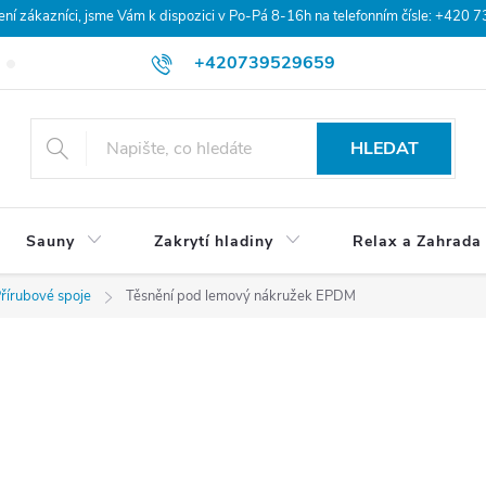
 zákazníci, jsme Vám k dispozici v Po-Pá 8-16h na telefonním čísle: +420 
+420739529659
Blog
Hodnocení obchodu
Doprava a platba
Obchodní po
HLEDAT
Sauny
Zakrytí hladiny
Relax a Zahrada
řírubové spoje
Těsnění pod lemový nákružek EPDM