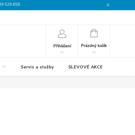
739 529 659.
dmínky
Podmínky ochrany osobních údajů
Reklamační list
Moj
NÁKUPNÍ
KOŠÍK
Prázdný košík
Přihlášení
Servis a služby
SLEVOVÉ AKCE
Blog