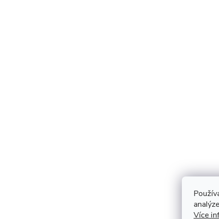
Použív
analýze
Více in