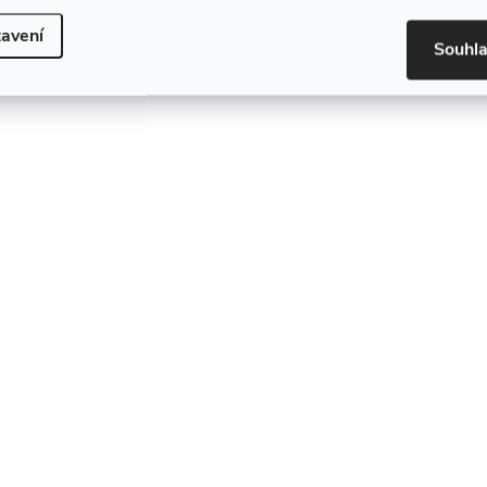
avení
Souhl