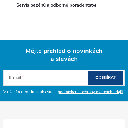
Servis bazénů a odborné poradentství
Mějte přehled o novinkách
a slevách
Z
á
E-mail
ODEBÍRAT
p
Vložením e-mailu souhlasíte s
podmínkami ochrany osobních údajů
a
t