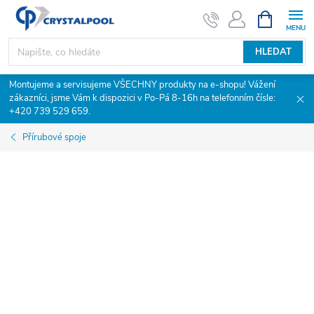
Přejít
NÁKUPNÍ
KOŠÍK
na
obsah
HLEDAT
Montujeme a servisujeme VŠECHNY produkty na e-shopu! Vážení
zákazníci, jsme Vám k dispozici v Po-Pá 8-16h na telefonním čísle:
+420 739 529 659.
Přírubové spoje