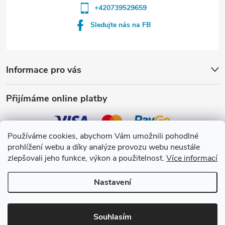
+420739529659
Sledujte nás na FB
Informace pro vás
Přijímáme online platby
Používáme cookies, abychom Vám umožnili pohodlné
prohlížení webu a díky analýze provozu webu neustále
Crystalpool s.r.o.
zlepšovali jeho funkce, výkon a použitelnost.
Více informací
Nastavení
Copyright 2026
Crystalpool e-shop
. Všechna práva vyhrazena.
Upravit
nastavení cookies
Souhlasím
Vytvořil Shoptet