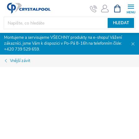
Přejít
NÁKUPNÍ
KOŠÍK
na
obsah
HLEDAT
Montujeme a servisujeme VŠECHNY produkty na e-shopu! Vážení
zákazníci, jsme Vám k dispozici v Po-Pá 8-16h na telefonním čísle:
+420 739 529 659.
Vnější závit