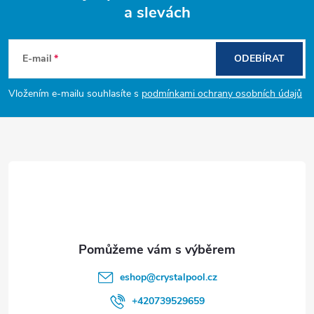
a slevách
Z
á
E-mail
ODEBÍRAT
p
Vložením e-mailu souhlasíte s
podmínkami ochrany osobních údajů
a
t
í
eshop
@
crystalpool.cz
+420739529659