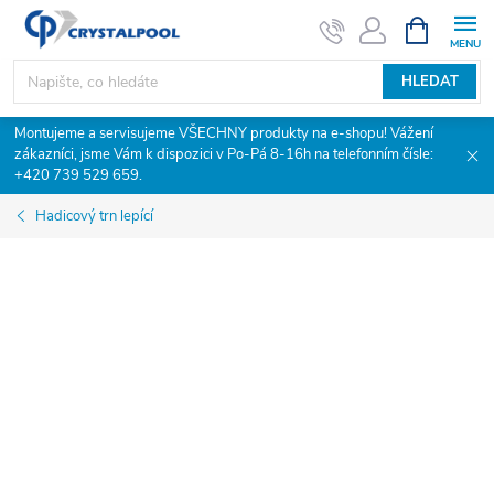
Přejít
NÁKUPNÍ
KOŠÍK
na
obsah
HLEDAT
Montujeme a servisujeme VŠECHNY produkty na e-shopu! Vážení
zákazníci, jsme Vám k dispozici v Po-Pá 8-16h na telefonním čísle:
+420 739 529 659.
Hadicový trn lepící