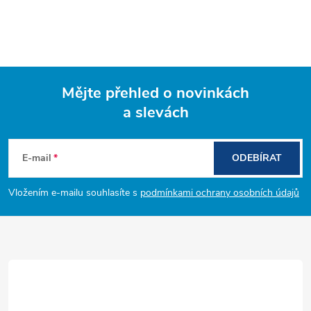
Mějte přehled o novinkách
a slevách
Z
á
E-mail
ODEBÍRAT
p
Vložením e-mailu souhlasíte s
podmínkami ochrany osobních údajů
a
t
í