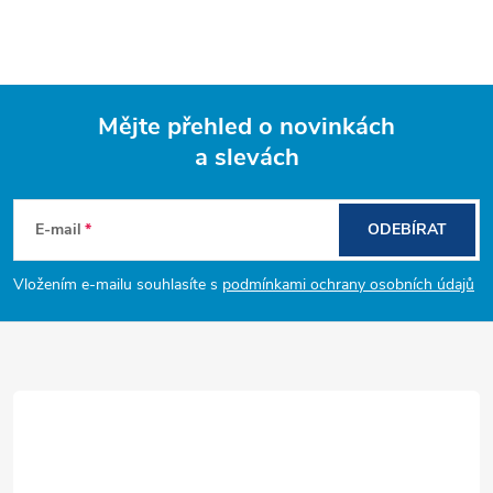
Mějte přehled o novinkách
a slevách
Z
á
E-mail
ODEBÍRAT
p
Vložením e-mailu souhlasíte s
podmínkami ochrany osobních údajů
a
t
í