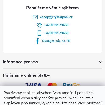
eshop
@
crystalpool.cz
+420739529659
+420739529659
Sledujte nás na FB
Informace pro vás
Přijímáme online platby
Používáme cookies, abychom Vám umožnili pohodlné
prohlížení webu a díky analýze provozu webu neustále
Crystalpool s.r.o.
zlepšovali jeho funkce, výkon a použitelnost.
Více informací