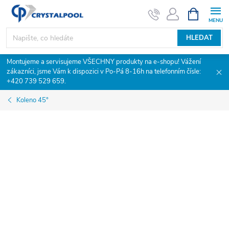
Přejít
NÁKUPNÍ
KOŠÍK
na
obsah
HLEDAT
Montujeme a servisujeme VŠECHNY produkty na e-shopu! Vážení
zákazníci, jsme Vám k dispozici v Po-Pá 8-16h na telefonním čísle:
+420 739 529 659.
Koleno 45°